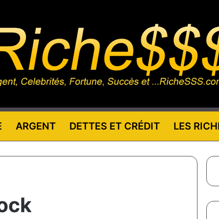
E
ARGENT
DETTES ET CRÉDIT
LES RICH
rock