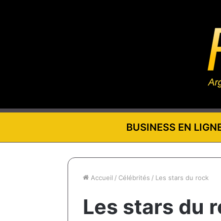
BUSINESS EN LIGN
Accueil
/
Célébrités
/
Les stars du rock
Les stars du 