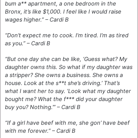
bum a** apartment, a one bedroom in the
Bronx, it’s like $1,000. I feel like I would raise
wages higher.” – Cardi B
“Don’t expect me to cook. I’m tired. I’m as tired
as you.” – Cardi B
“But one day she can be like, ‘Guess what? My
daughter owns this. So what if my daughter was
a stripper? She owns a business. She owns a
house. Look at the s**t she’s driving.’ That’s
what I want her to say. ‘Look what my daughter
bought me? What the f*** did your daughter
buy you? Nothing.’” – Cardi B
“If a girl have beef with me, she gon’ have beef
with me forever.” – Cardi B