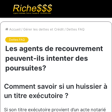
Menu
R
Accueil
/
Gérer les dettes et Crédit
/
Dettes FAQ
Dettes FAQ
Les agents de recouvrement
peuvent-ils intenter des
poursuites?
Comment savoir si un huissier à
un titre exécutoire ?
Si son titre exécutoire provient d’un acte notarié