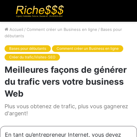
Menu
R
Accueil
/
Comment créer un Business en ligne
/
Bases pour
débutants
Bases pour débutants
Comment créer un Business en ligne
Créer du trafic/Visites-SEO
Meilleures façons de générer
du trafic vers votre business
Web
Plus vous obtenez de trafic, plus vous gagnerez
d'argent!
En tant qu’entrepreneur Internet, vous devez