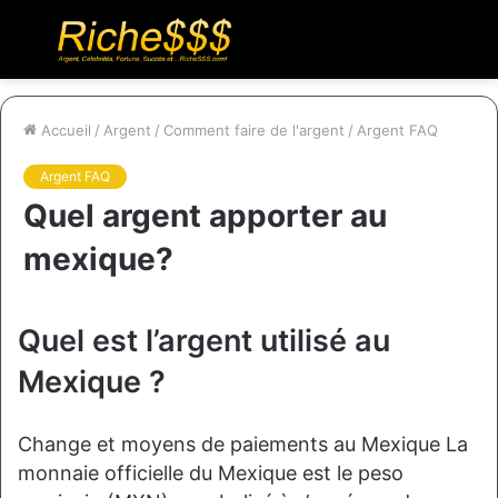
Menu
R
Accueil
/
Argent
/
Comment faire de l'argent
/
Argent FAQ
Argent FAQ
Quel argent apporter au
mexique?
Quel est l’argent utilisé au
Mexique ?
Change et moyens de paiements au Mexique La
monnaie officielle du Mexique est le peso