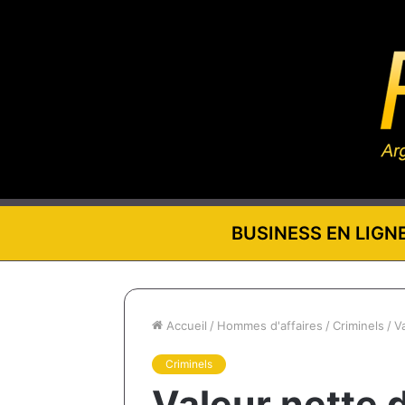
BUSINESS EN LIGN
Accueil
/
Hommes d'affaires
/
Criminels
/
V
Criminels
Valeur nette 