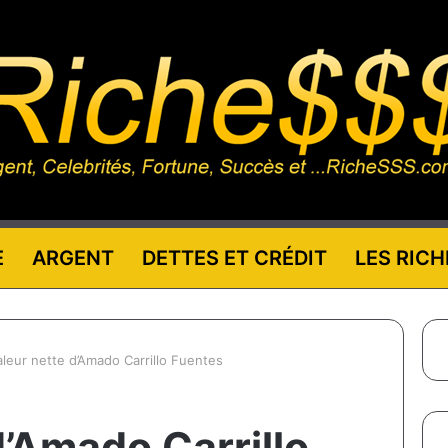
E
ARGENT
DETTES ET CRÉDIT
LES RICH
aleur nette d’Amado Carrillo Fuentes
d’Amado Carrillo