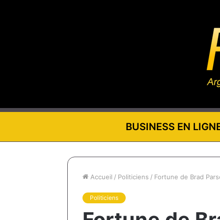
BUSINESS EN LIGN
Accueil
/
Politiciens
/
Fortune de Brad Parsc
Politiciens
Fortune de Br