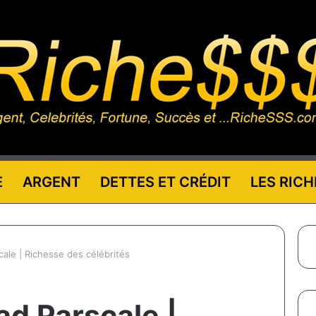
E
ARGENT
DETTES ET CRÉDIT
LES RICH
ale | Richesse des célébrités
ad Parscale |