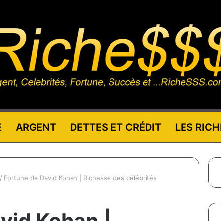
E
ARGENT
DETTES ET CRÉDIT
LES RICH
/
Fortune de David Kohan | Richesse des célébrités
vid Kohan |