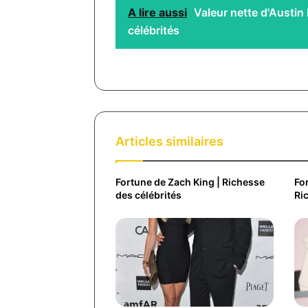
A lire aussi
Valeur nette d'Austi
célébrités
Articles similaires
Fortune de Zach King | Richesse
For
des célébrités
Ri